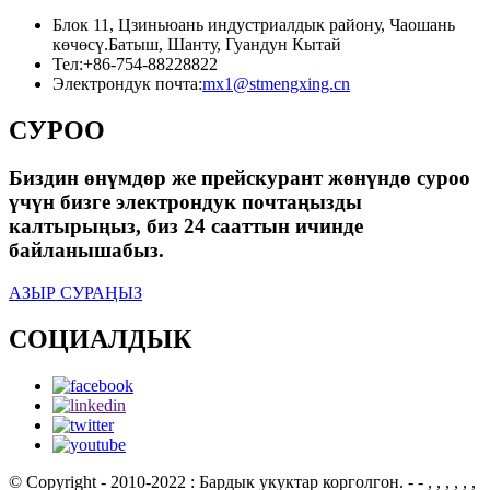
Блок 11, Цзиньюань индустриалдык району, Чаошань
көчөсү.Батыш, Шанту, Гуандун Кытай
Тел:
+86-754-88228822
Электрондук почта:
mx1@stmengxing.cn
СУРОО
Биздин өнүмдөр же прейскурант жөнүндө суроо
үчүн бизге электрондук почтаңызды
калтырыңыз, биз 24 сааттын ичинде
байланышабыз.
АЗЫР СУРАҢЫЗ
СОЦИАЛДЫК
© Copyright - 2010-2022 : Бардык укуктар корголгон.
- - , , , , , ,