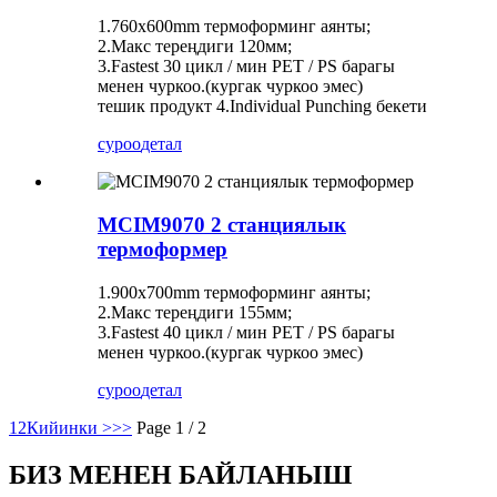
1.760x600mm термоформинг аянты;
2.Макс тереңдиги 120мм;
3.Fastest 30 цикл / мин PET / PS барагы
менен чуркоо.(кургак чуркоо эмес)
тешик продукт 4.Individual Punching бекети
суроо
детал
MCIM9070 2 станциялык
термоформер
1.900x700mm термоформинг аянты;
2.Макс тереңдиги 155мм;
3.Fastest 40 цикл / мин PET / PS барагы
менен чуркоо.(кургак чуркоо эмес)
суроо
детал
1
2
Кийинки >
>>
Page 1 / 2
БИЗ МЕНЕН БАЙЛАНЫШ