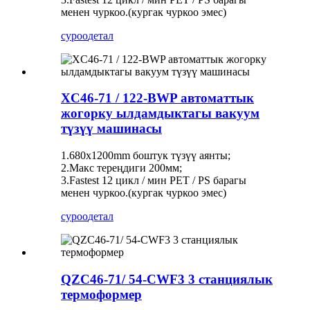
менен чуркоо.(кургак чуркоо эмес)
суроо
детал
XC46-71 / 122-BWP автоматтык
жогорку ылдамдыктагы вакуум
түзүү машинасы
1.680x1200mm боштук түзүү аянты;
2.Макс тереңдиги 200мм;
3.Fastest 12 цикл / мин PET / PS барагы
менен чуркоо.(кургак чуркоо эмес)
суроо
детал
QZC46-71/ 54-CWF3 3 станциялык
термоформер