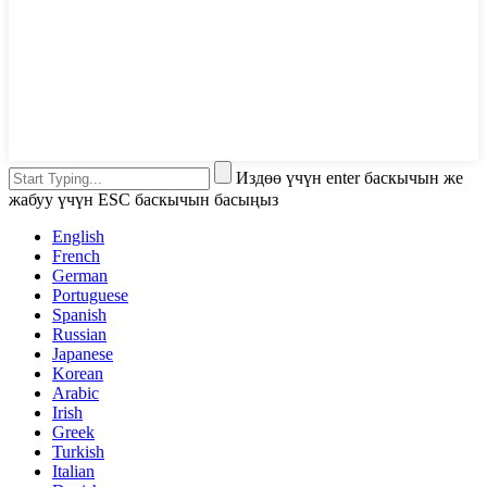
Издөө үчүн enter баскычын же
жабуу үчүн ESC баскычын басыңыз
English
French
German
Portuguese
Spanish
Russian
Japanese
Korean
Arabic
Irish
Greek
Turkish
Italian