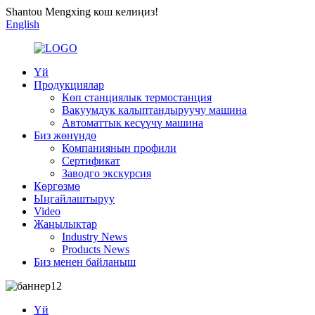
Shantou Mengxing кош келиңиз!
English
Үй
Продукциялар
Көп станциялык термостанция
Вакуумдук калыптандыруучу машина
Автоматтык кесүүчү машина
Биз жөнүндө
Компаниянын профили
Сертификат
Заводго экскурсия
Көргөзмө
Ыңгайлаштыруу
Video
Жаңылыктар
Industry News
Products News
Биз менен байланыш
Үй