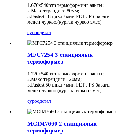
1.670x540mm термоформинг аянты;
2.Макс тереңдиги 80мм;
3.Fastest 18 цикл / мин PET / PS барагы
менен чуркоо.(кургак чуркоо эмес)
суроо
детал
MFC7254 3 станциялык
термоформер
1.720x540mm термоформинг аянты;
2.Макс тереңдиги 120мм;
3.Fastest 50 цикл / мин PET / PS барагы
менен чуркоо.(кургак чуркоо эмес)
суроо
детал
MCIM7660 2 станциялык
термоформер