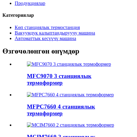
Продукциялар
Категориялар
Көп станциялык термостанция
Вакуумдук калыптандыруучу машина
Автоматтык кесүүчү машина
Өзгөчөлөнгөн өнүмдөр
MFC9070 3 станциялык
термоформер
MFPC7660 4 станциялык
термоформер
MCIM7660 2 станциялык