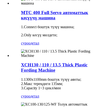
MTC 400 Full Servo автоматтык
кесүүчү машина
1.Connect боштук түзүү машина;
2.Only кесүү милдети;
суроо
детал
XCH130 / 110 / 13.5 Thick Plastic
Fording Machine
1.1300x1100mm боштук түзүү аянты;
2.Макс тереңдиги 135мм;
3.Capacity 1~3 цикл/мин
суроо
детал