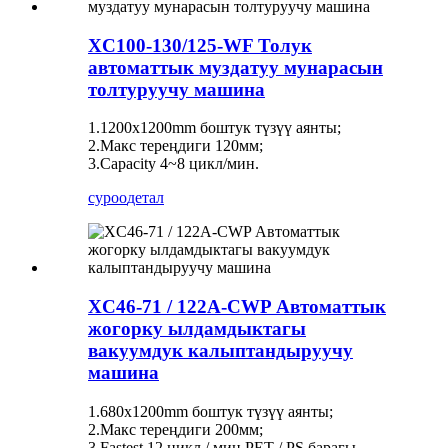
XC100-130/125-WF Толук
автоматтык муздатуу мунарасын
толтуруучу машина
1.1200x1200mm боштук түзүү аянты;
2.Макс тереңдиги 120мм;
3.Capacity 4~8 цикл/мин.
суроо
детал
XC46-71 / 122A-CWP Автоматтык
жогорку ылдамдыктагы
вакуумдук калыптандыруучу
машина
1.680x1200mm боштук түзүү аянты;
2.Макс тереңдиги 200мм;
3.Fastest 12 цикл / мин PET / PS барагы