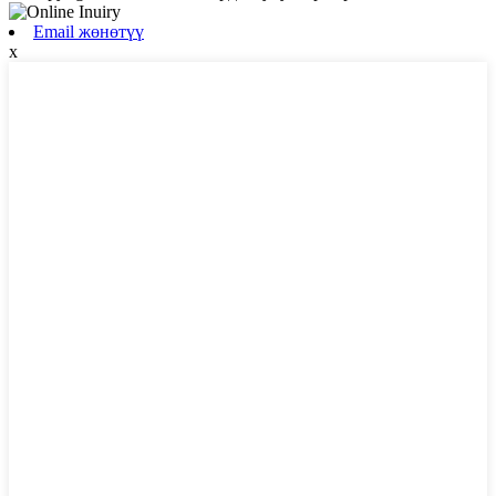
Email жөнөтүү
x