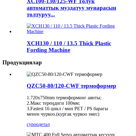
XC100-130/125-WF Толук
автоматтык муздатуу мунарасын
толтуруу...
XCH130 / 110 / 13.5 Thick Plastic
Fording Machine
Продукциялар
QZC50-80/120-CWF термоформер
1.720x750mm термоформинг аянты;
2.Макс тереңдиги 100мм;
3.Fastest 16 цикл / мин PET / PS барагы
менен чуркоо.(кургак чуркоо эмес)
суроо
детал