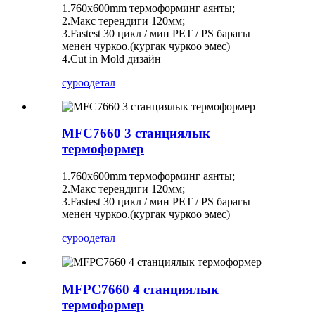
1.760x600mm термоформинг аянты;
2.Макс тереңдиги 120мм;
3.Fastest 30 цикл / мин PET / PS барагы
менен чуркоо.(кургак чуркоо эмес)
4.Cut in Mold дизайн
суроо
детал
MFC7660 3 станциялык
термоформер
1.760x600mm термоформинг аянты;
2.Макс тереңдиги 120мм;
3.Fastest 30 цикл / мин PET / PS барагы
менен чуркоо.(кургак чуркоо эмес)
суроо
детал
MFPC7660 4 станциялык
термоформер