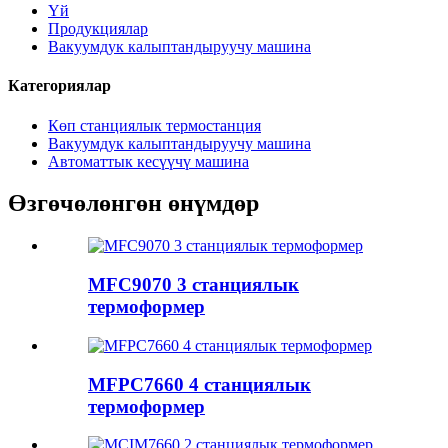
Үй
Продукциялар
Вакуумдук калыптандыруучу машина
Категориялар
Көп станциялык термостанция
Вакуумдук калыптандыруучу машина
Автоматтык кесүүчү машина
Өзгөчөлөнгөн өнүмдөр
MFC9070 3 станциялык
термоформер
MFPC7660 4 станциялык
термоформер