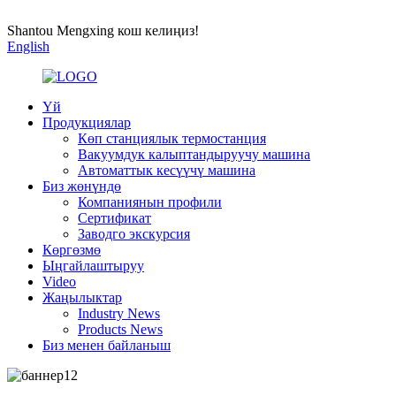
Shantou Mengxing кош келиңиз!
English
Үй
Продукциялар
Көп станциялык термостанция
Вакуумдук калыптандыруучу машина
Автоматтык кесүүчү машина
Биз жөнүндө
Компаниянын профили
Сертификат
Заводго экскурсия
Көргөзмө
Ыңгайлаштыруу
Video
Жаңылыктар
Industry News
Products News
Биз менен байланыш