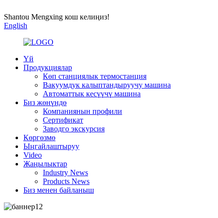
Shantou Mengxing кош келиңиз!
English
Үй
Продукциялар
Көп станциялык термостанция
Вакуумдук калыптандыруучу машина
Автоматтык кесүүчү машина
Биз жөнүндө
Компаниянын профили
Сертификат
Заводго экскурсия
Көргөзмө
Ыңгайлаштыруу
Video
Жаңылыктар
Industry News
Products News
Биз менен байланыш