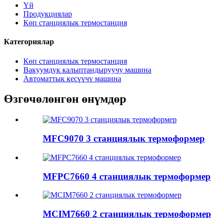
Үй
Продукциялар
Көп станциялык термостанция
Категориялар
Көп станциялык термостанция
Вакуумдук калыптандыруучу машина
Автоматтык кесүүчү машина
Өзгөчөлөнгөн өнүмдөр
MFC9070 3 станциялык термоформер
MFPC7660 4 станциялык термоформер
MCIM7660 2 станциялык термоформер