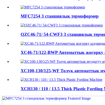
MFC7254 3 станциялык термоформер
QZC46-71/ 54-CWF3 3 станциялык терм
XC46-71/122-BWP Автоматтык жогорку 
XC100-130/125-WF Толук автоматтык муз
XCH130 / 110 / 13.5 Thick Plastic Fording