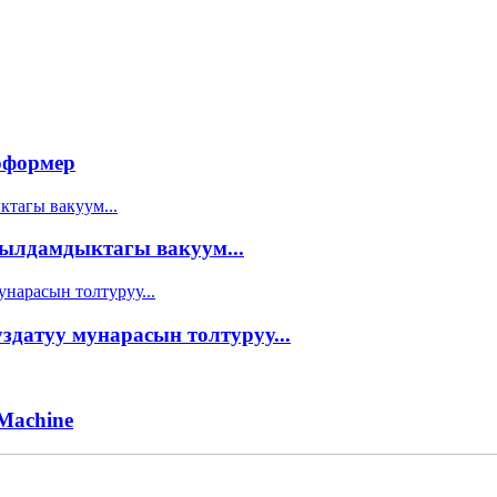
оформер
ылдамдыктагы вакуум...
датуу мунарасын толтуруу...
 Machine