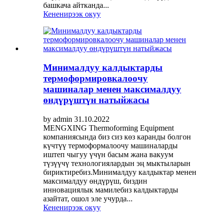
башкача айтканда...
Кененирээк окуу
Минималдуу калдыктарды
термоформировкалоочу
машиналар менен максималдуу
өндүрүштүн натыйжасы
by admin 31.10.2022
MENGXING Thermoforming Equipment
компаниясында биз сиз көз каранды болгон
күчтүү термоформалоочу машиналарды
иштеп чыгуу үчүн басым жана вакуум
түзүүчү технологиялардын эң мыктыларын
бириктиребиз.Минималдуу калдыктар менен
максималдуу өндүрүш, биздин
инновациялык мамилебиз калдыктарды
азайтат, ошол эле учурда...
Кененирээк окуу