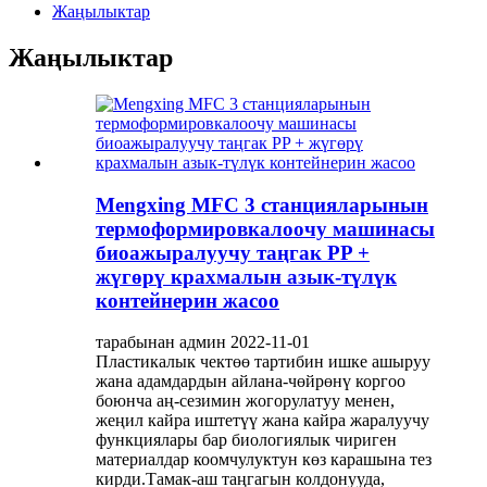
Жаңылыктар
Жаңылыктар
Mengxing MFC 3 станцияларынын
термоформировкалоочу машинасы
биоажыралуучу таңгак PP +
жүгөрү крахмалын азык-түлүк
контейнерин жасоо
тарабынан админ 2022-11-01
Пластикалык чектөө тартибин ишке ашыруу
жана адамдардын айлана-чөйрөнү коргоо
боюнча аң-сезимин жогорулатуу менен,
жеңил кайра иштетүү жана кайра жаралуучу
функциялары бар биологиялык чириген
материалдар коомчулуктун көз карашына тез
кирди.Тамак-аш таңгагын колдонууда,