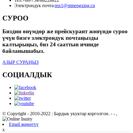
Тел:
+86-754-88228822
Электрондук почта:
mx1@stmengxing.cn
СУРОО
Биздин өнүмдөр же прейскурант жөнүндө суроо
үчүн бизге электрондук почтаңызды
калтырыңыз, биз 24 сааттын ичинде
байланышабыз.
АЗЫР СУРАҢЫЗ
СОЦИАЛДЫК
© Copyright - 2010-2022 : Бардык укуктар корголгон.
- - ,
Email жөнөтүү
x