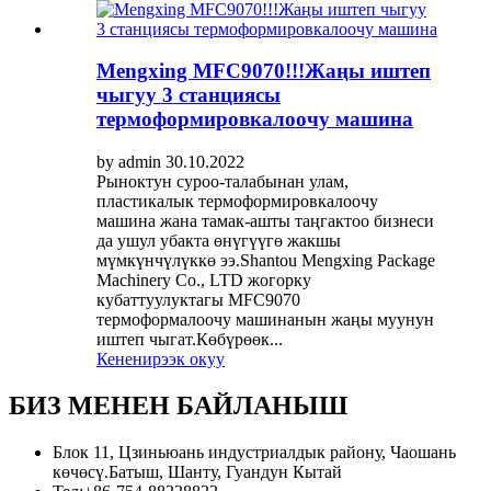
Mengxing MFC9070!!!Жаңы иштеп
чыгуу 3 станциясы
термоформировкалоочу машина
by admin 30.10.2022
Рыноктун суроо-талабынан улам,
пластикалык термоформировкалоочу
машина жана тамак-ашты таңгактоо бизнеси
да ушул убакта өнүгүүгө жакшы
мүмкүнчүлүккө ээ.Shantou Mengxing Package
Machinery Co., LTD жогорку
кубаттуулуктагы MFC9070
термоформалоочу машинанын жаңы муунун
иштеп чыгат.Көбүрөөк...
Кененирээк окуу
БИЗ МЕНЕН БАЙЛАНЫШ
Блок 11, Цзиньюань индустриалдык району, Чаошань
көчөсү.Батыш, Шанту, Гуандун Кытай