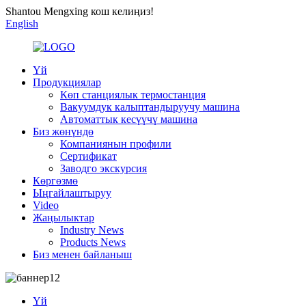
Shantou Mengxing кош келиңиз!
English
Үй
Продукциялар
Көп станциялык термостанция
Вакуумдук калыптандыруучу машина
Автоматтык кесүүчү машина
Биз жөнүндө
Компаниянын профили
Сертификат
Заводго экскурсия
Көргөзмө
Ыңгайлаштыруу
Video
Жаңылыктар
Industry News
Products News
Биз менен байланыш
Үй