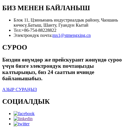
БИЗ МЕНЕН БАЙЛАНЫШ
Блок 11, Цзиньюань индустриалдык району, Чаошань
көчөсү.Батыш, Шанту, Гуандун Кытай
Тел:
+86-754-88228822
Электрондук почта:
mx1@stmengxing.cn
СУРОО
Биздин өнүмдөр же прейскурант жөнүндө суроо
үчүн бизге электрондук почтаңызды
калтырыңыз, биз 24 сааттын ичинде
байланышабыз.
АЗЫР СУРАҢЫЗ
СОЦИАЛДЫК