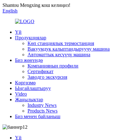
Shantou Mengxing кош келиңиз!
English
Үй
Продукциялар
Көп станциялык термостанция
Вакуумдук калыптандыруучу машина
Автоматтык кесүүчү машина
Биз жөнүндө
Компаниянын профили
Сертификат
Заводго экскурсия
Көргөзмө
Ыңгайлаштыруу
Video
Жаңылыктар
Industry News
Products News
Биз менен байланыш
Үй