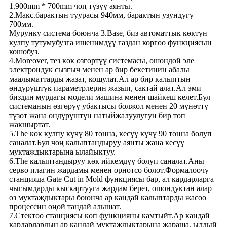
1.900mm * 700mm чоң түзүү аянты.
2.Макс.барактын туурасы 940мм, барактын узундугу
700мм.
Мурунку система боюнча 3.Base, биз автоматтык көктүн
кулпу тутумубузга ишенимдүү газдан коргоо функциясын
кошобуз.
4.Moreover, тез көк өзгөртүү системасы, ошондой эле
электрондук сызгыч менен ар бир бекетинин абалы
маалыматтарды жазат, кошулат.Ал ар бир калыптын
өндүрүштүк параметрлерин жазып, сактай алат.Ал эми
биздин мурдагы модели машина менен шайкеш келет.Бул
системанын өзгөрүү убактысы болжол менен 20 мүнөттү
түзөт жана өндүрүштүн натыйжалуулугун бир топ
жакшыртат.
5.The көк кулпу күчү 80 тонна, кесүү күчү 90 тонна болуп
саналат.Бул чоң калыптандыруу аянты жана кесүү
муктаждыктарына ылайыктуу.
6.The калыптандыруу көк ийкемдүү болуп саналат.Аны
серво плагин жардамы менен орнотсо болот.Формалоочу
станцияда Gate Cut in Mold функциясы бар, ал кардарларга
чыгымдарды кыскартууга жардам берет, ошондуктан алар
өз муктаждыктары боюнча ар кандай калыптарды жасоо
процессин оңой тандай алышат.
7.Стектөө станциясы көп функцияны камтыйт.Ар кандай
кардарлардын ар кандай муктаждыктарына жараша, ылдый