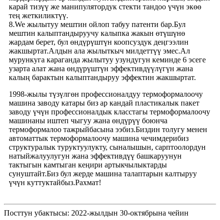
карай тизүү же манипулятордук стекти тандоо үчүн экөө
тең жеткиликтүү.
8.We жылытуу мештин ойлоп табуу патенти бар.Бул
мештин калыптандыруучу калыпка жакын өтүшүнө
жардам берет, бул өндүрүштүн коопсуздук деңгээлин
жакшыртат.Алдын ала жылыткыч милдеттүү эмес.Ал
мурункуга караганда жылытуу узундугун кеминде 6 эсеге
узарта алат жана өндүрүштүн эффективдүүлүгүн жана
калың барактын калыптандыруу эффектин жакшыртат.
1998-жылы түзүлгөн профессионалдуу термоформалоочу
машина заводу катары биз ар кандай пластикалык пакет
заводу үчүн профессионалдык класстагы термоформалоочу
машинаны иштеп чыгуу жана өндүрүү боюнча
термоформалоо тажрыйбасына ээбиз.Биздин толугу менен
автоматтык термоформалоочу машина чечимдерибиз
структуралык туруктуулукту, сыналышын, сарптоолордун
натыйжалуулугун жана эффективдүү башкаруунун
тактыгын камтыган кеңири артыкчылыктарды
сунуштайт.Биз бул жерде машина талаптарын калтыруу
үчүн куттуктайбыз.Рахмат!
Посттун убактысы: 2022-жылдын 30-октябрына чейин