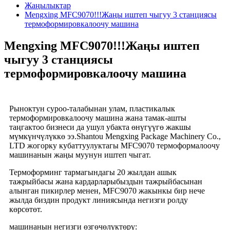
Жаңылыктар
Mengxing MFC9070!!!Жаңы иштеп чыгуу 3 станциясы
термоформировкалоочу машина
Mengxing MFC9070!!!Жаңы иштеп
чыгуу 3 станциясы
термоформировкалоочу машина
Рыноктун суроо-талабынан улам, пластикалык
термоформировкалоочу машина жана тамак-ашты
таңгактоо бизнеси да ушул убакта өнүгүүгө жакшы
мүмкүнчүлүккө ээ.Shantou Mengxing Package Machinery Co.,
LTD жогорку кубаттуулуктагы MFC9070 термоформалоочу
машинанын жаңы муунун иштеп чыгат.
Термоформинг тармагындагы 20 жылдан ашык
тажрыйбасы жана кардарларыбыздын тажрыйбасынан
алынган пикирлер менен, MFC9070 жакынкы бир нече
жылда биздин продукт линиясында негизги ролду
көрсөтөт.
машинанын негизги өзгөчөлүктөрү: